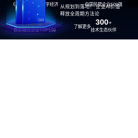
《福布斯》中国数字经济
中国民营企业500强
从规划到落地！ 企业AI价值
100强
释放全周期方法论
26
300
位
+
了解更多
数实融合企业TOP100
技术生态伙伴